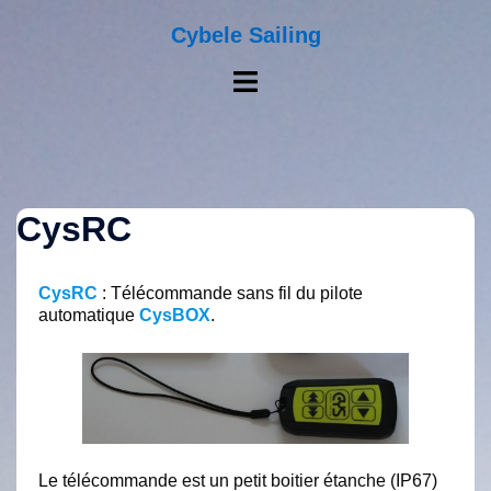
Aller
au
Cybele Sailing
contenu
Ouvrir/fermer
le
menu
CysRC
CysRC
: Télécommande sans fil du pilote
automatique
CysBOX
.
Le télécommande est un petit boitier étanche (IP67)