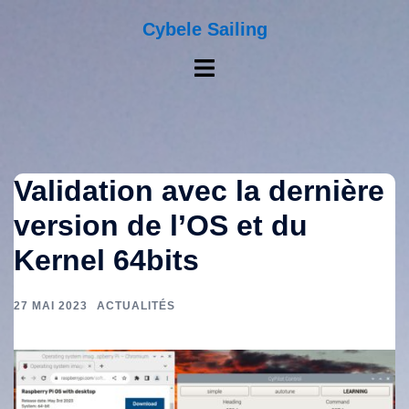
Aller
au
Cybele Sailing
contenu
Ouvrir/fermer
le
menu
Validation avec la dernière
version de l’OS et du
Kernel 64bits
27 MAI 2023
ACTUALITÉS