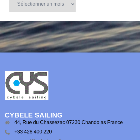
CYBELE SAILING
44, Rue du Chassezac 07230 Chandolas France
+33 428 400 220