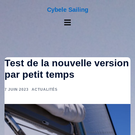
Aller
au
Cybele Sailing
contenu
Ouvrir/fermer
le
menu
Test de la nouvelle version
par petit temps
7 JUIN 2023
ACTUALITÉS