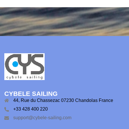
CYBELE SAILING
44, Rue du Chassezac 07230 Chandolas France
+33 428 400 220
support@cybele-sailing.com