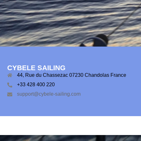
CYBELE SAILING
44, Rue du Chassezac 07230 Chandolas France
+33 428 400 220
support@cybele-sailing.com