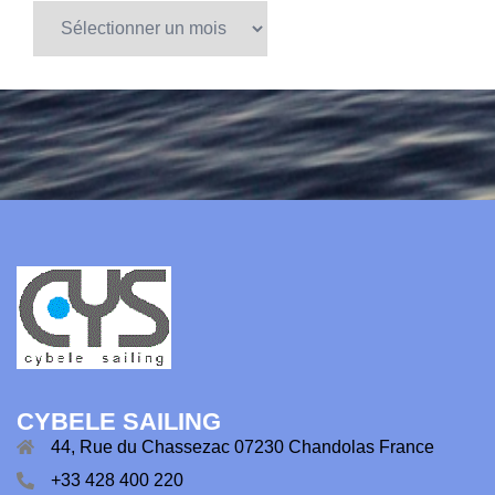
Archives
CYBELE SAILING
44, Rue du Chassezac 07230 Chandolas France
+33 428 400 220